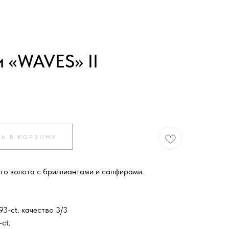
и «WAVES» II
Ь В КОРЗИНУ
ого золота с бриллиантами и сапфирами.
93-ct. качество 3/3
ct.