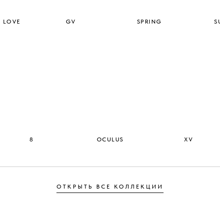
F LOVE
GV
SPRING
S
8
OCULUS
XV
ОТКРЫТЬ ВСЕ КОЛЛЕКЦИИ