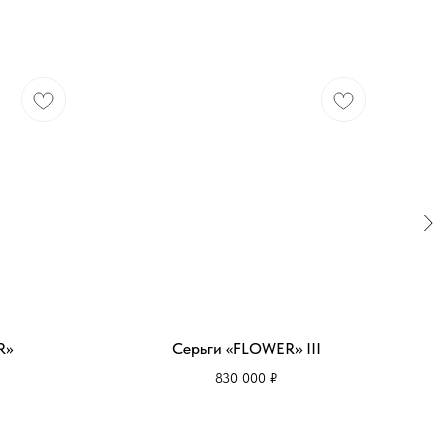
R»
Серьги «FLOWER» III
830 000
₽