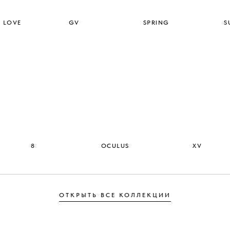
F LOVE
GV
SPRING
S
8
OCULUS
XV
ОТКРЫТЬ ВСЕ КОЛЛЕКЦИИ