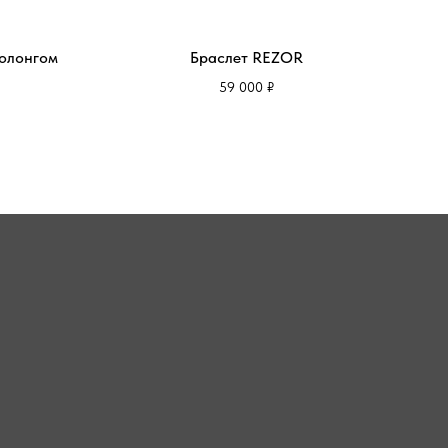
олонгом
Браслет REZOR
59 000
₽